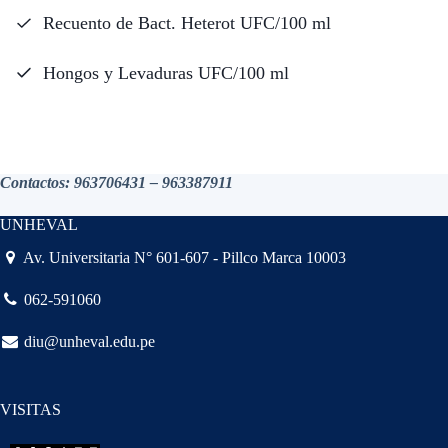
Recuento de Bact. Heterot UFC/100 ml
Hongos y Levaduras UFC/100 ml
Contactos: 963706431 – 963387911
UNHEVAL
Av. Universitaria N° 601-607 - Pillco Marca 10003
062-591060
diu@unheval.edu.pe
VISITAS